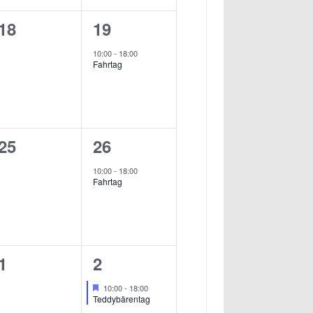
0
1
18
19
ngen,
Veranstaltungen,
Veranstaltung,
10:00
-
18:00
Fahrtag
0
1
25
26
ngen,
Veranstaltungen,
Veranstaltung,
10:00
-
18:00
Fahrtag
0
1
1
2
ngen,
Veranstaltungen,
Veranstaltung,
Hervorgehoben
10:00
-
18:00
Teddybärentag