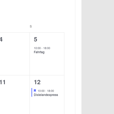
AMSTAG
S
SONNTAG
0
1
4
5
ngen,
Veranstaltungen,
Veranstaltung,
10:00
-
18:00
Fahrtag
0
1
11
12
ngen,
Veranstaltungen,
Veranstaltung,
Hervorgehoben
10:00
-
18:00
Dixielandexpress