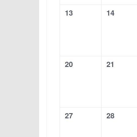
0
0
13
14
Veranstaltungen,
Veransta
0
0
20
21
Veranstaltungen,
Veransta
0
0
27
28
Veranstaltungen,
Veransta