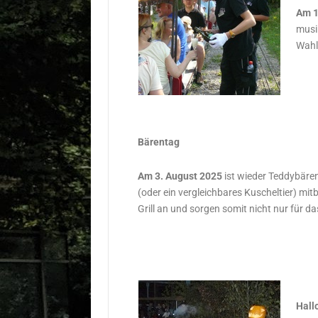
Am 1
musi
Wahl
Bärentag
Am 3. August 2025
ist wieder Teddybären
(oder ein vergleichbares Kuscheltier) mi
Grill an und sorgen somit nicht nur für da
Hall