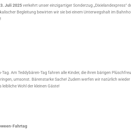
3. Juli 2025
verkehrt unser einzigartiger Sonderzug „Dixielandexpress“
kalischer Begleitung bewirten wir sie bei einem Unterwegshalt im Bahnhof
!
-Tag. Am Teddybären-Tag fahren alle Kinder, die ihren bärigen Plüschfre
tbringen, umsonst. Bärenstarke Sache! Zudem werfen wir natürlich wieder
s leibliche Wohl der kleinen Gäste!
oween-Fahrtag