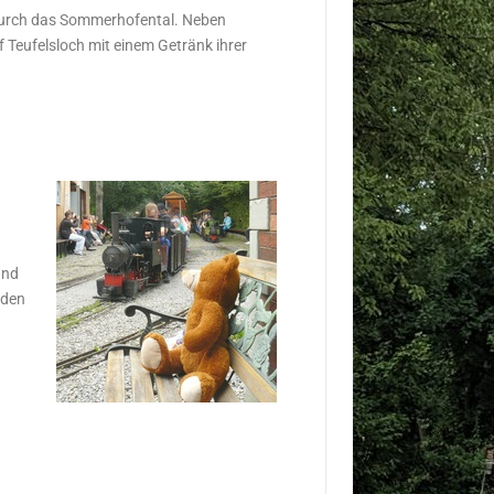
 durch das Sommerhofental. Neben
 Teufelsloch mit einem Getränk ihrer
und
 den