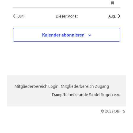
Veranstalt
Veranstaltungen
Veranstaltungen
Veranstaltungen
Veranstaltungen
Veranstaltungen
Veranstaltungen
Veranstal
vorgestellt
Juni
Dieser Monat
Aug.
Kalender abonnieren
Mitgliederbereich Login
Mitgliederbereich Zugang
Dampfbahnfreunde Sindelfingen e.V.
© 2022 DBF-S