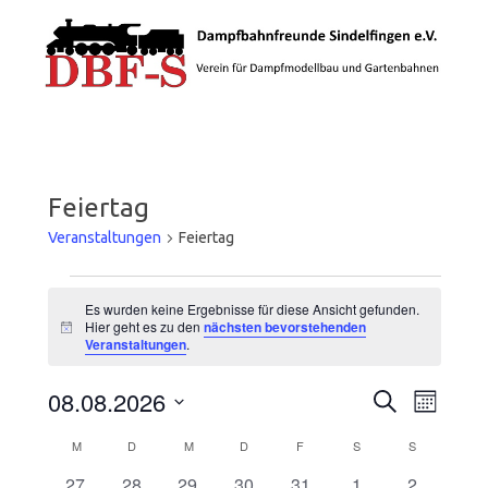
Zum Inhalt springen
Feiertag
Veranstaltungen
Feiertag
Veranstaltungen
Es wurden keine Ergebnisse für diese Ansicht gefunden.
Hier geht es zu den
nächsten bevorstehenden
Hinweis
Veranstaltungen
.
Veranstaltungen
Veransta
08.08.2026
Suche
Suche
Ansichte
Monat
und
Navigatio
Datum
Ansichten,
wählen.
Kalender
M
MONTAG
D
DIENSTAG
M
MITTWOCH
D
DONNERSTAG
F
FREITAG
S
SAMSTAG
S
SONNTAG
Navigation
von
Veranstaltungen
0
0
0
0
0
0
0
27
28
29
30
31
1
2